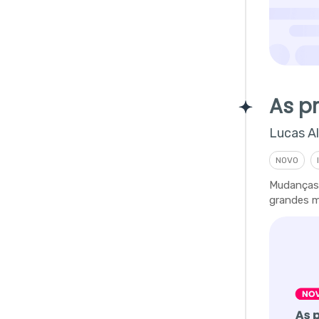
As p
Lucas A
NOVO
Mudanças
grandes m