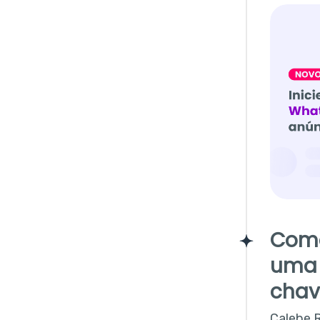
Como
uma 
chav
Calebe R