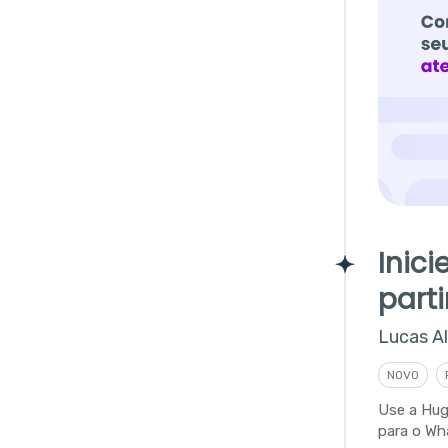
Inic
part
Lucas A
NOVO
Use a Hug
para o Wh