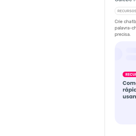
RECURSO
Crie chatb
palavra-c
precisa.