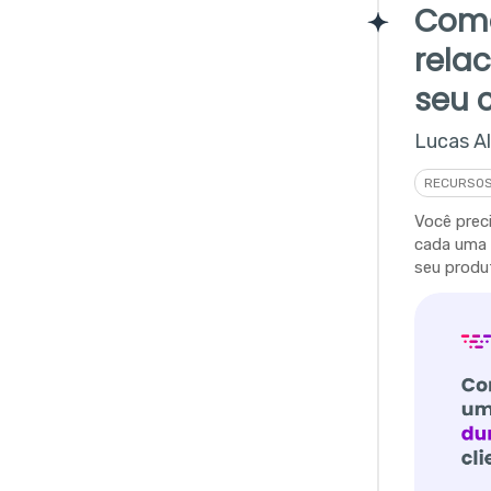
Como
rela
seu c
Lucas A
RECURSO
Você prec
cada uma 
seu produt