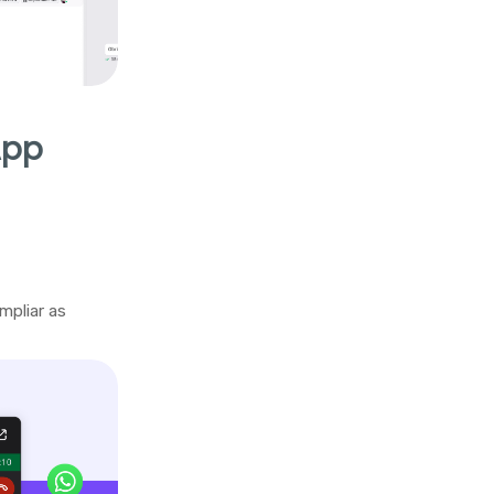
App
mpliar as