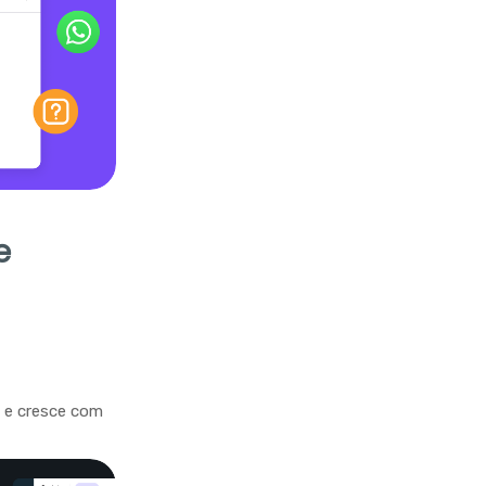
e
a e cresce com