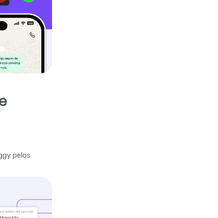
e
ggy pelos