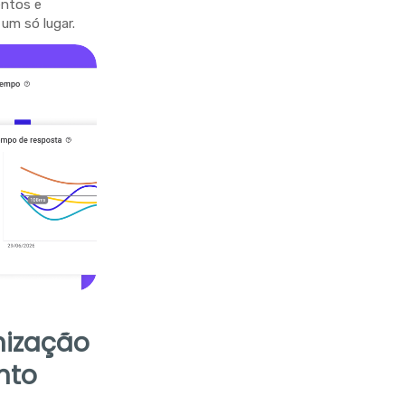
entos e
um só lugar.
nização
nto