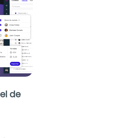
el de