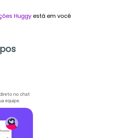
ções Huggy
está em você
mpos
direto no chat
ua equipe.