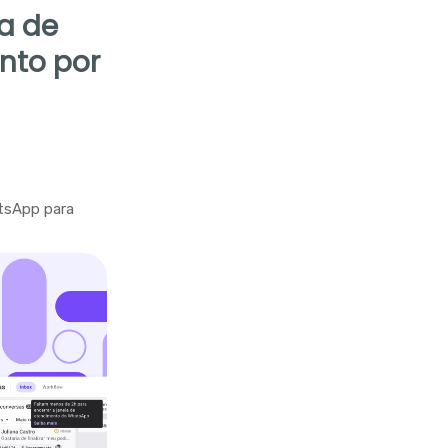
la de
nto por
tsApp para