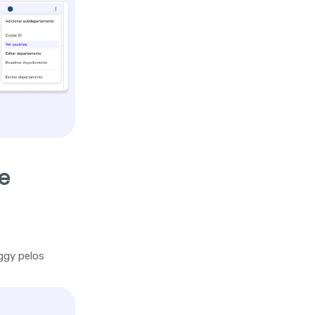
e
ggy pelos