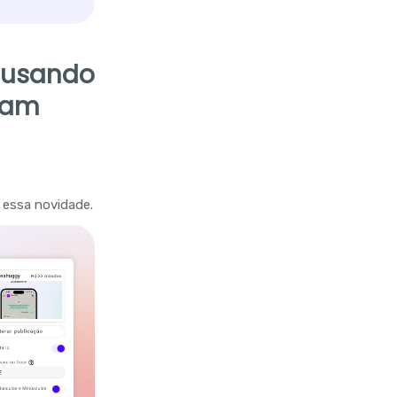
s usando
ram
 essa novidade.