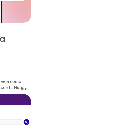
va
e veja como
a conta Huggy.