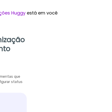
ções Huggy
está em você
nização
nto
ramentas que
figurar status