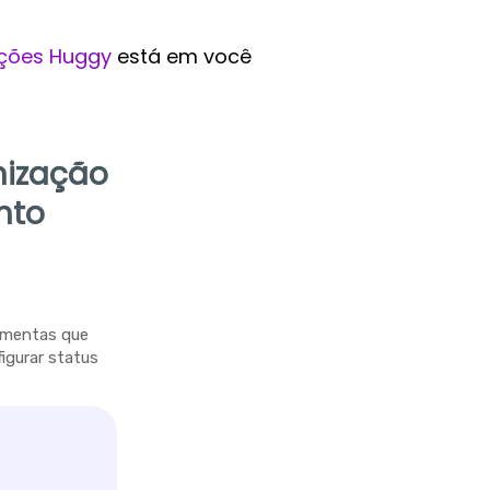
ções Huggy
está em você
nização
nto
ramentas que
figurar status