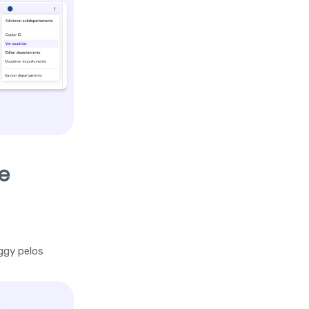
e
ggy pelos