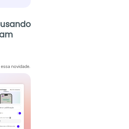
s usando
ram
 essa novidade.