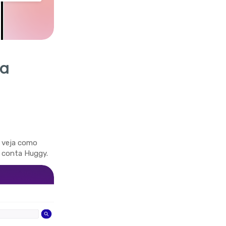
va
e veja como
a conta Huggy.