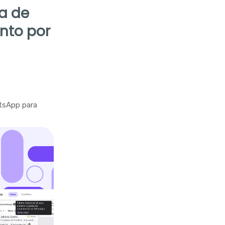
la de
nto por
tsApp para