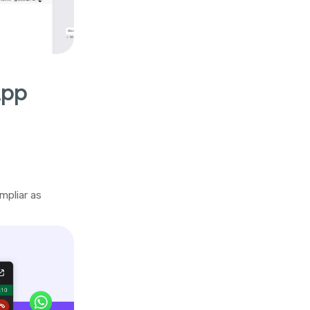
App
mpliar as