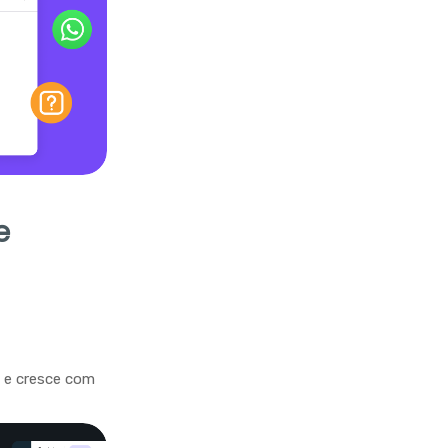
e
a e cresce com