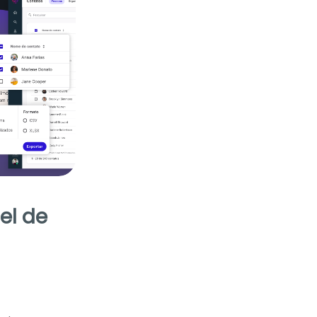
el de