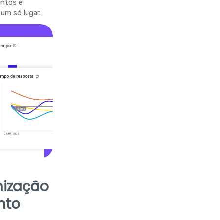
entos e
um só lugar.
nização
nto