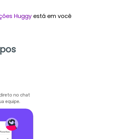
ções Huggy
está em você
mpos
direto no chat
ua equipe.