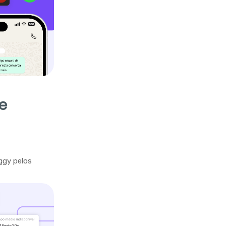
e
ggy pelos