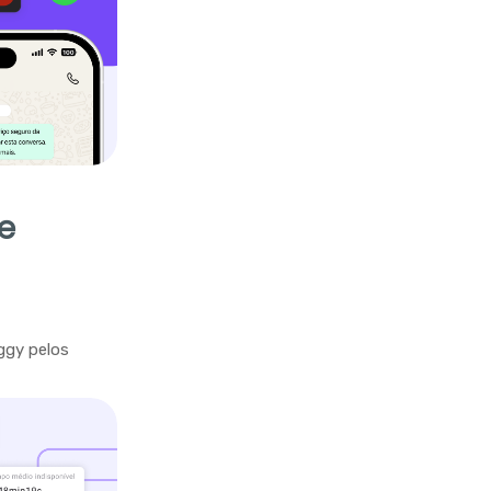
e
ggy pelos