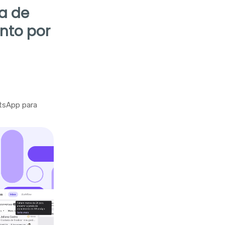
la de
nto por
tsApp para