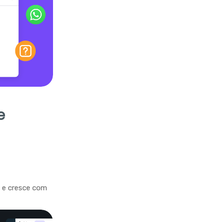
e
a e cresce com