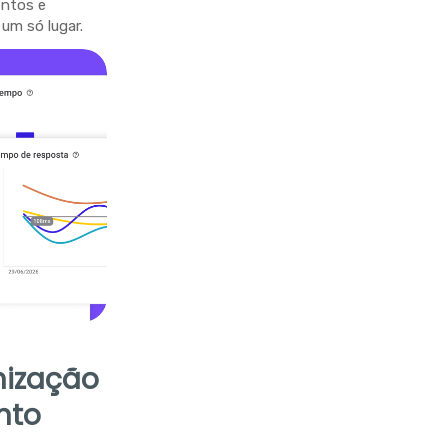
entos e
um só lugar.
nização
nto