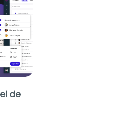
el de