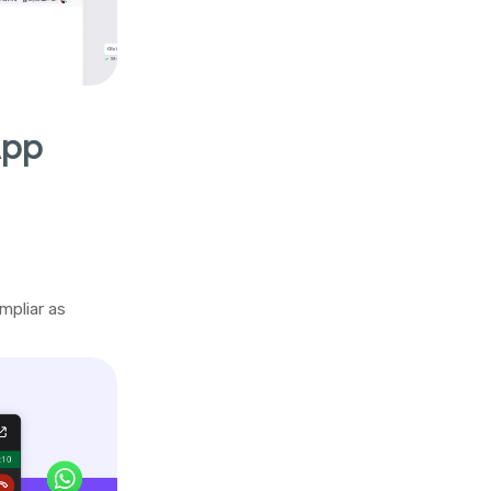
App
mpliar as