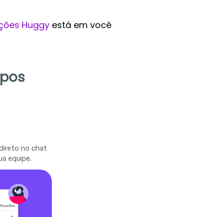
ções Huggy
está em você
mpos
direto no chat
ua equipe.