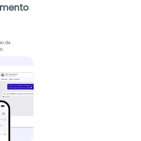
imento
ão da
o.