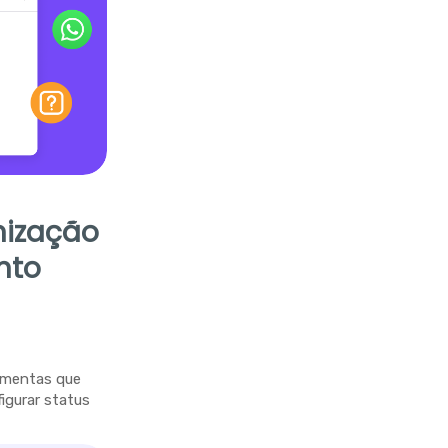
nização
nto
ramentas que
figurar status