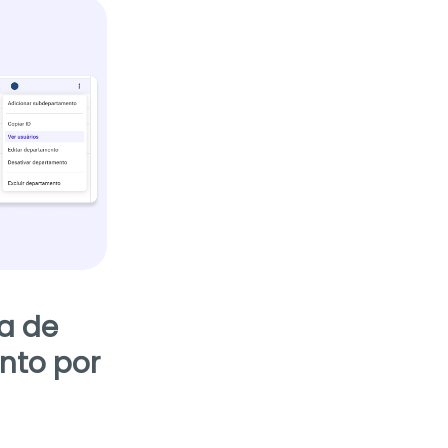
la de
nto por