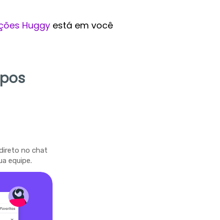
ções Huggy
está em você
mpos
direto no chat
ua equipe.