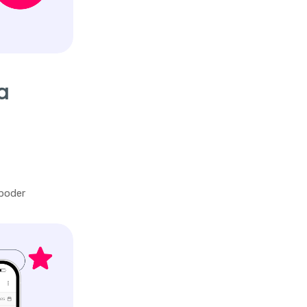
a
 poder