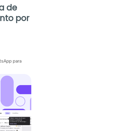
la de
nto por
tsApp para