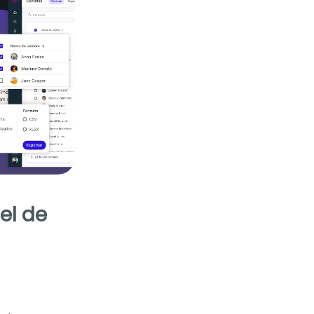
el de