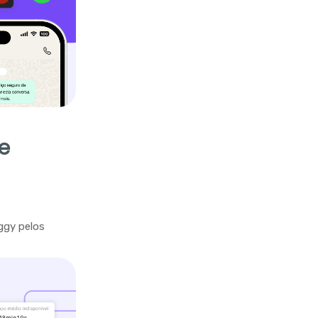
e
ggy pelos