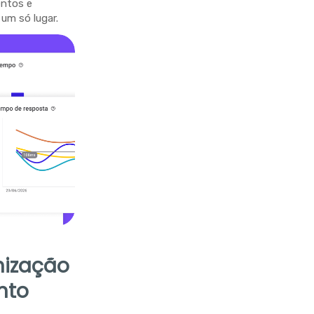
entos e
um só lugar.
nização
nto