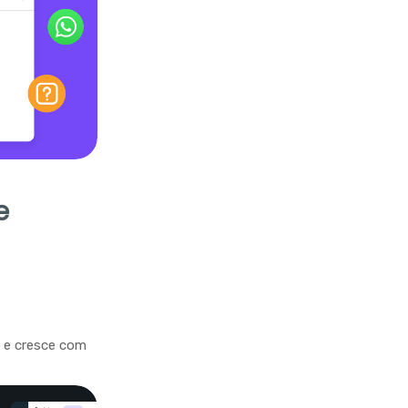
e
a e cresce com