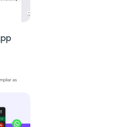
App
mpliar as