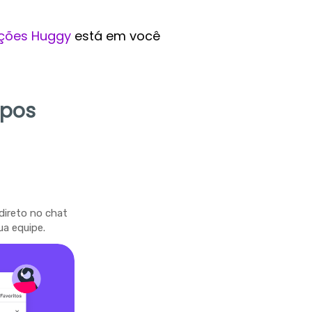
ções Huggy
está em você
mpos
direto no chat
ua equipe.