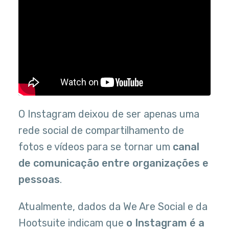
O Instagram deixou de ser apenas uma
rede social de compartilhamento de
fotos e vídeos para se tornar um
canal
de comunicação entre organizações e
pessoas
.
Atualmente, dados da We Are Social e da
Hootsuite indicam que
o Instagram é a