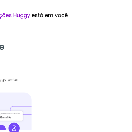
ções Huggy
está em você
e
ggy pelos