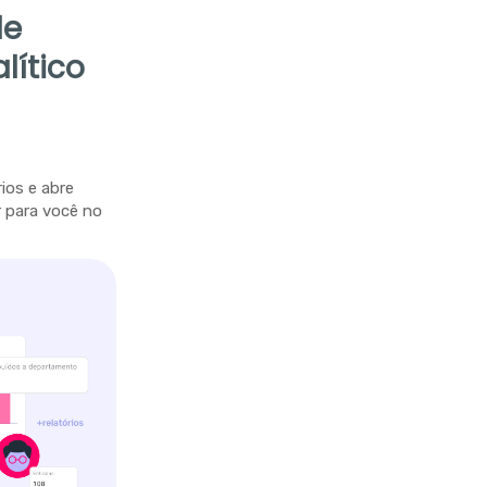
de
lítico
ios e abre
 para você no