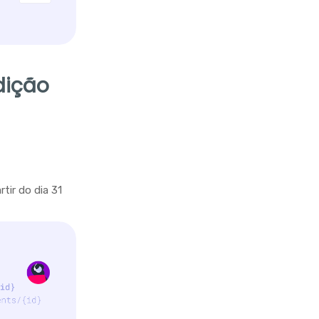
dição
tir do dia 31