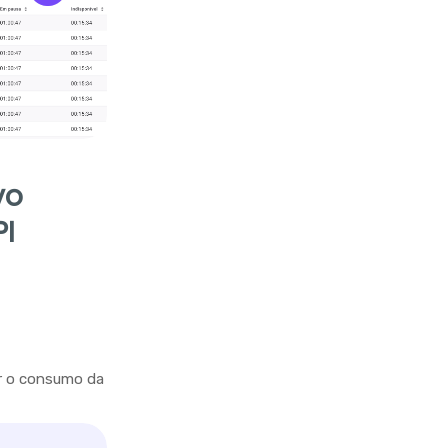
vo
PI
r o consumo da