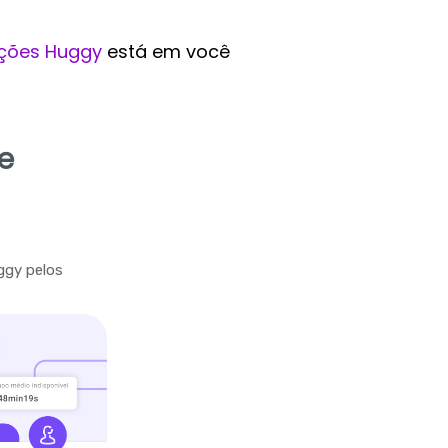
ções Huggy
está em você
e
ggy pelos