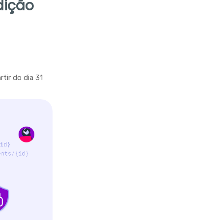
dição
tir do dia 31