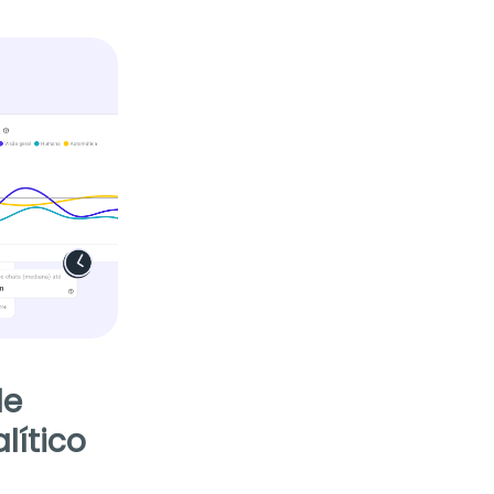
de
lítico