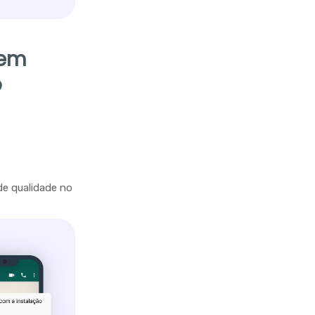
 em
o
de qualidade no