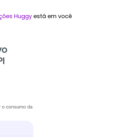
ções Huggy
está em você
vo
PI
r o consumo da