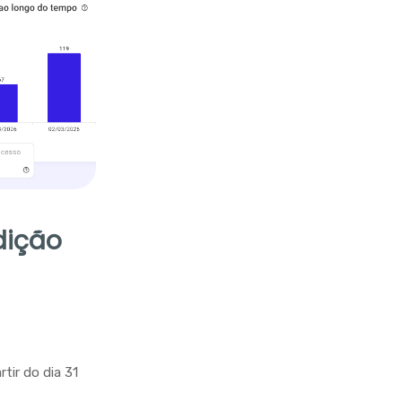
dição
tir do dia 31