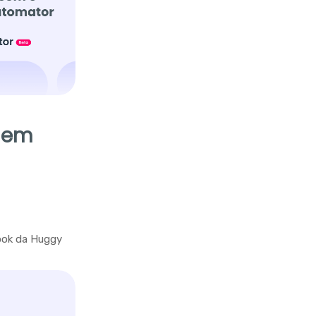
y em
hook da Huggy