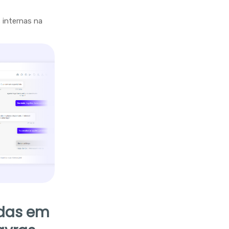
 internas na
idas em