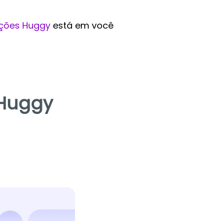
ções Huggy
está em você
 Huggy