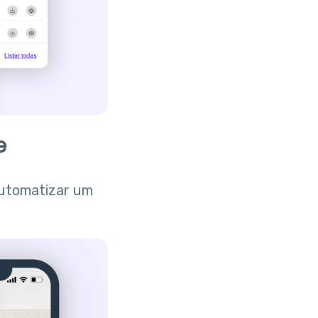
e
 automatizar um