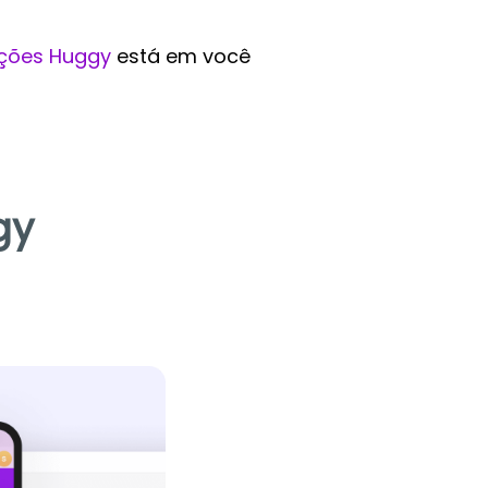
ções Huggy
está em você
gy