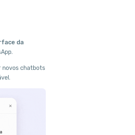
rface da
sApp.
r novos chatbots
vel.