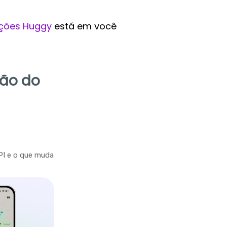
ções Huggy
está em você
ção do
PI e o que muda