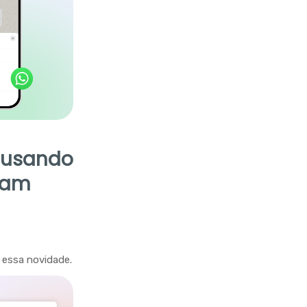
s usando
ram
 essa novidade.