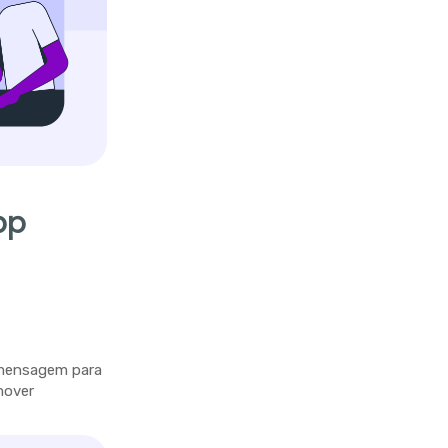
pp
 mensagem para
mover