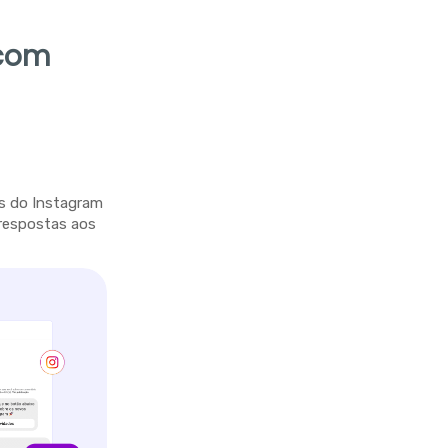
 com
es do Instagram
e respostas aos