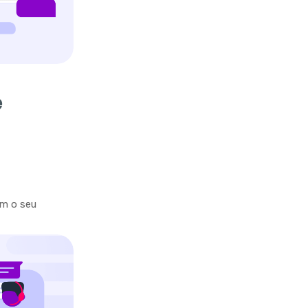
e
om o seu