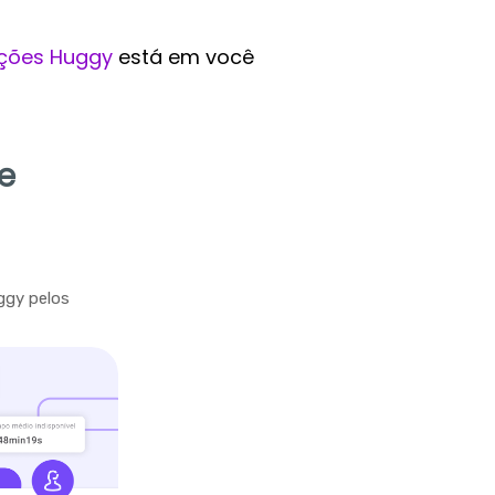
ções Huggy
está em você
e
ggy pelos