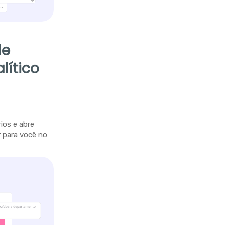
de
lítico
ios e abre
 para você no