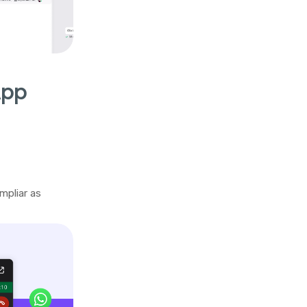
App
mpliar as