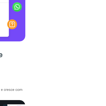
e
a e cresce com