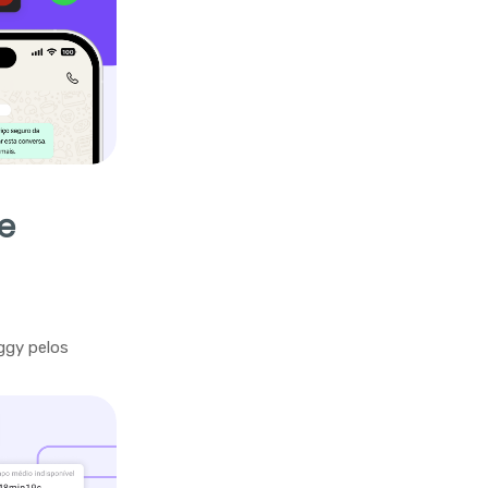
e
ggy pelos