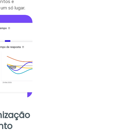
entos e
um só lugar.
nização
nto