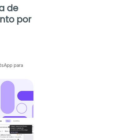
la de
nto por
tsApp para