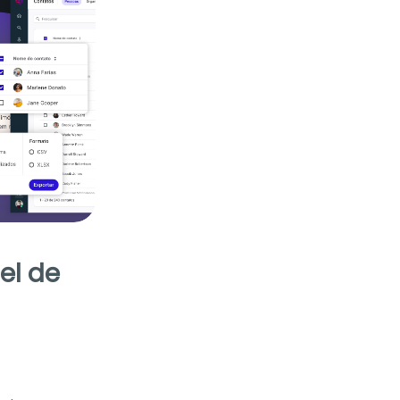
el de