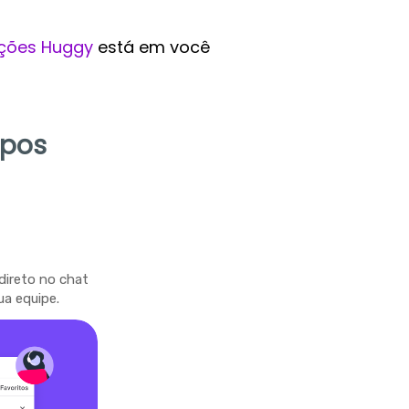
ções Huggy
está em você
mpos
direto no chat
ua equipe.