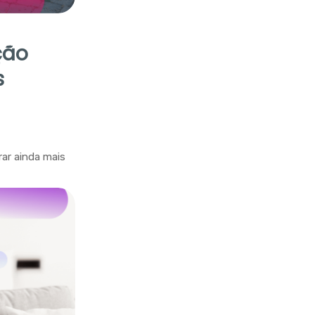
ção
s
ar ainda mais