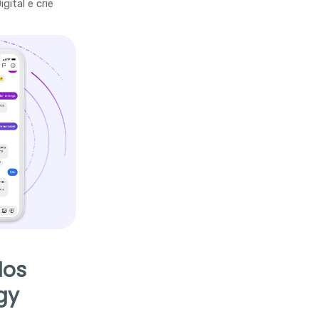
ital e crie
dos
gy