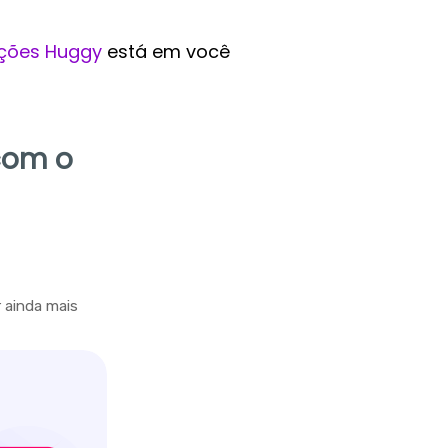
ções Huggy
está em você
com o
r ainda mais