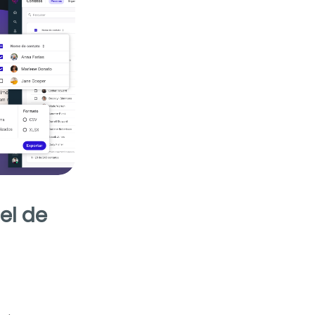
el de