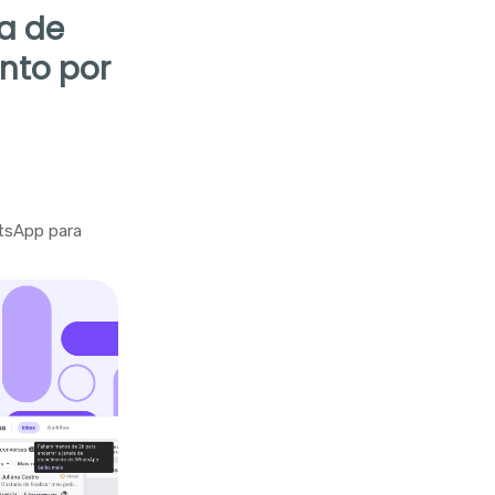
la de
nto por
tsApp para