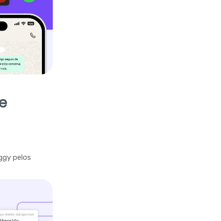
e
ggy pelos