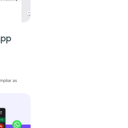
App
mpliar as