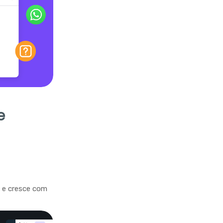
e
a e cresce com