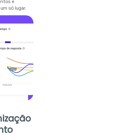
entos e
um só lugar.
nização
nto