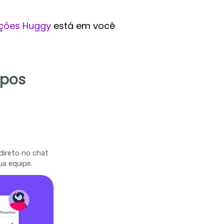
ções Huggy
está em você
mpos
direto no chat
ua equipe.