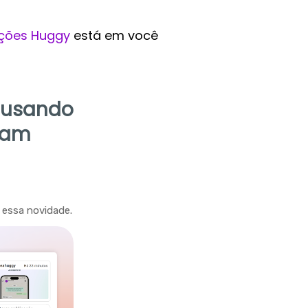
ções Huggy
está em você
s usando
ram
 essa novidade.