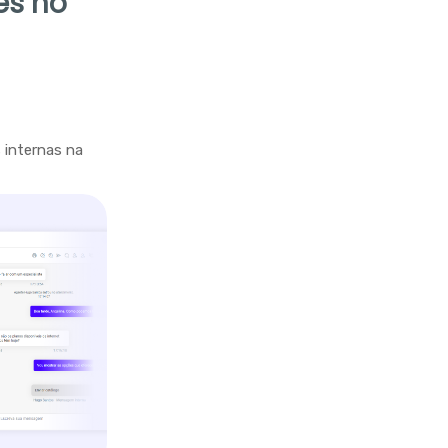
es no
 internas na