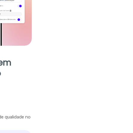
 em
o
de qualidade no