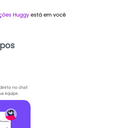
ções Huggy
está em você
mpos
direto no chat
ua equipe.