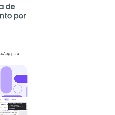
la de
nto por
tsApp para