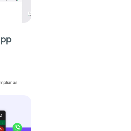
App
mpliar as