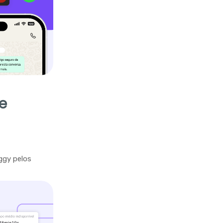
e
ggy pelos