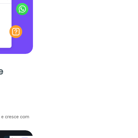
e
a e cresce com