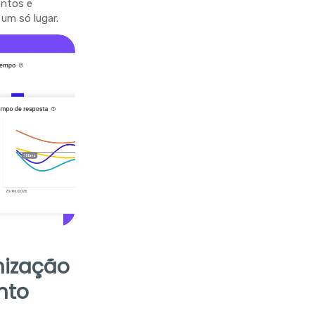
entos e
um só lugar.
nização
nto