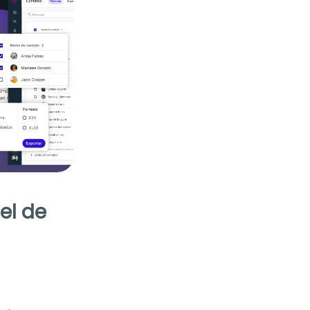
el de