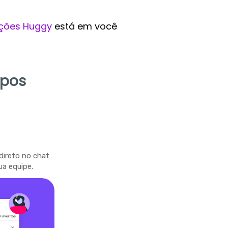
ções Huggy
está em você
mpos
direto no chat
ua equipe.