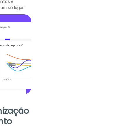
entos e
um só lugar.
nização
nto