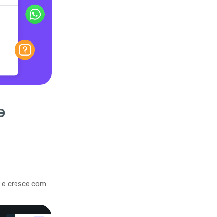
e
a e cresce com