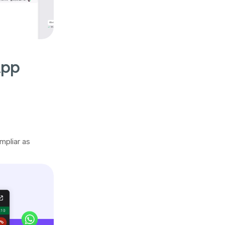
App
mpliar as