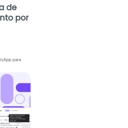
la de
nto por
tsApp para