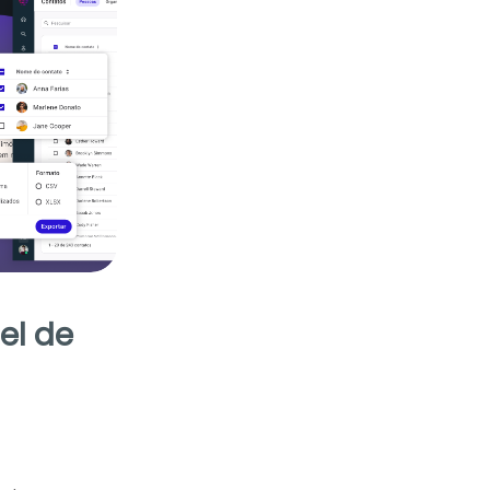
el de