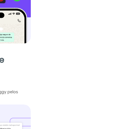
e
ggy pelos