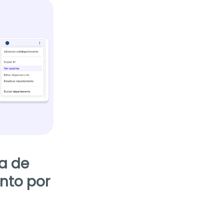
la de
nto por