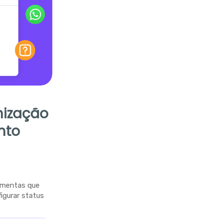
nização
nto
ramentas que
figurar status