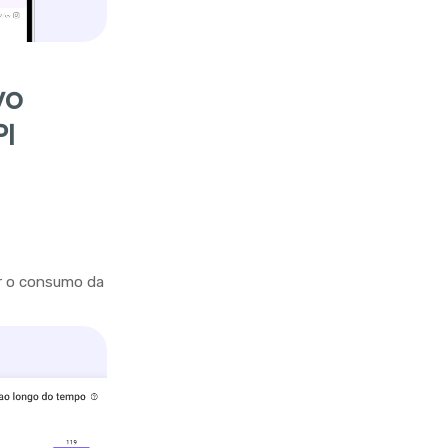
vo
PI
r o consumo da