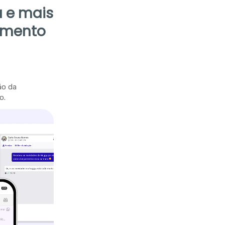
 e mais
imento
ão da
o.