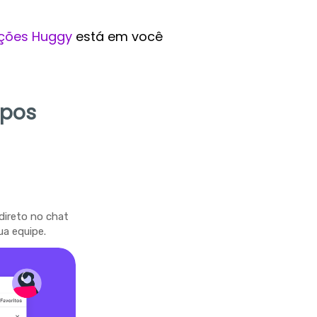
ções Huggy
está em você
mpos
direto no chat
ua equipe.