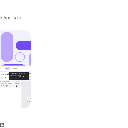
tsApp para
e