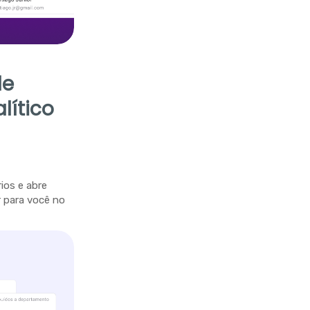
de
lítico
ios e abre
 para você no