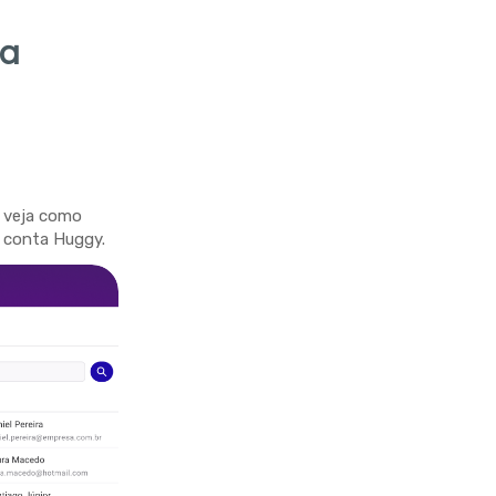
va
e veja como
a conta Huggy.