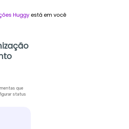
ções Huggy
está em você
nização
nto
ramentas que
figurar status