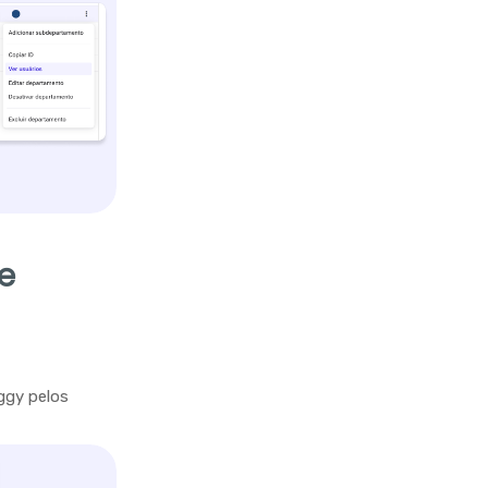
e
ggy pelos