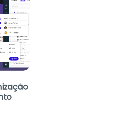
nização
nto