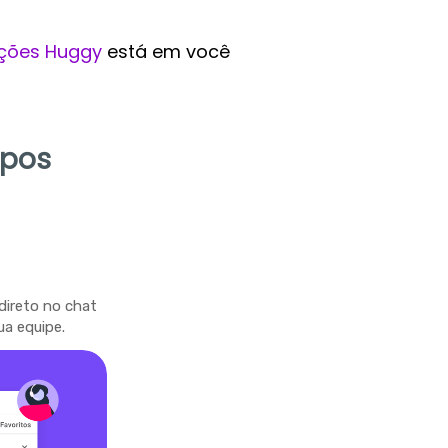
ções Huggy
está em você
mpos
direto no chat
ua equipe.