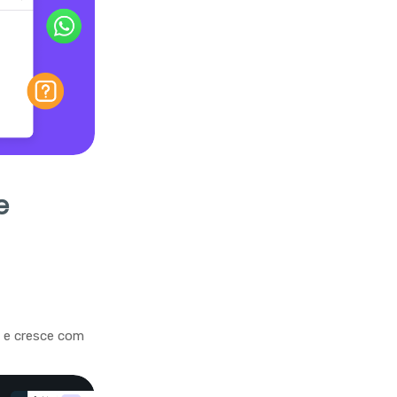
e
a e cresce com