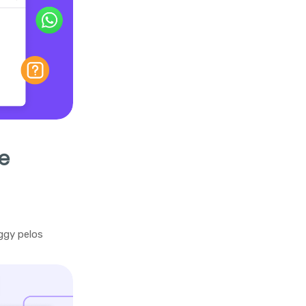
e
ggy pelos