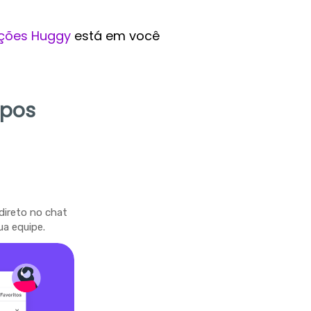
ções Huggy
está em você
mpos
direto no chat
ua equipe.