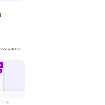
s
ece a definir