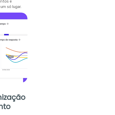
entos e
um só lugar.
nização
nto