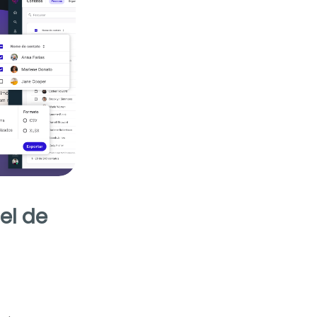
el de