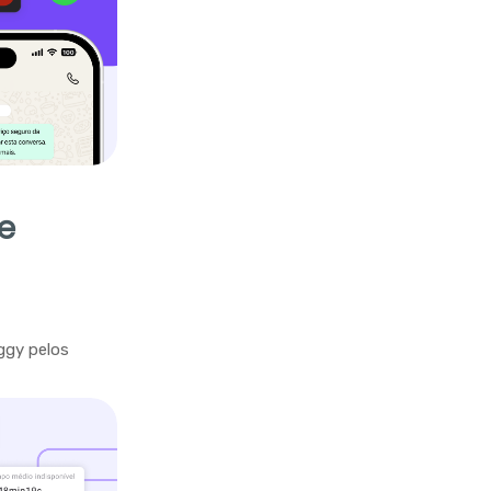
e
ggy pelos