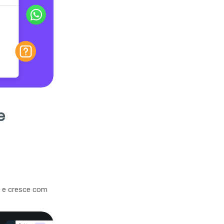
e
a e cresce com