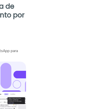
la de
nto por
tsApp para