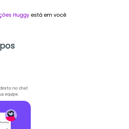
ções Huggy
está em você
mpos
direto no chat
ua equipe.