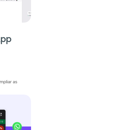
App
mpliar as