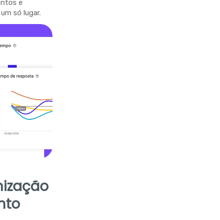
entos e
um só lugar.
nização
nto