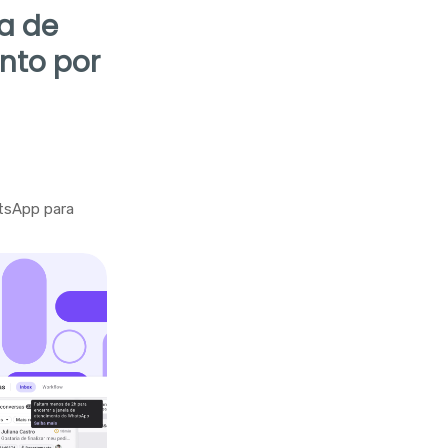
la de
nto por
tsApp para