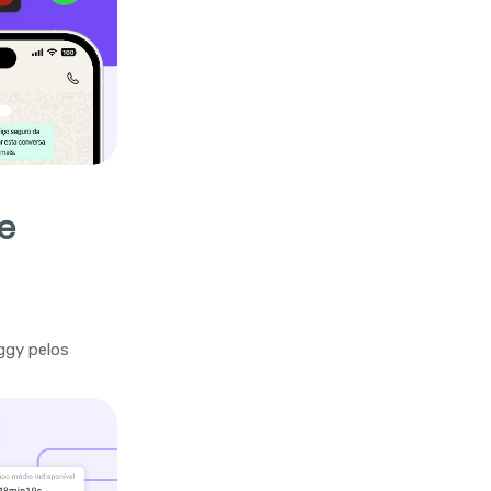
e
ggy pelos