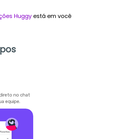
ções Huggy
está em você
mpos
direto no chat
ua equipe.