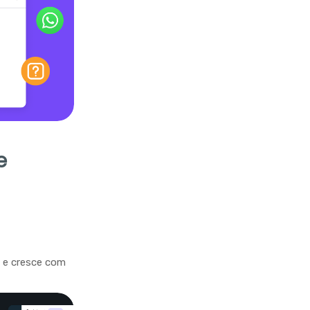
e
a e cresce com