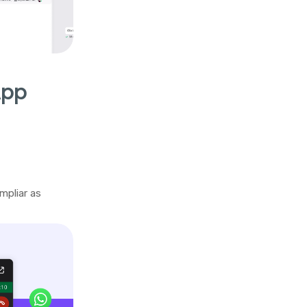
App
mpliar as