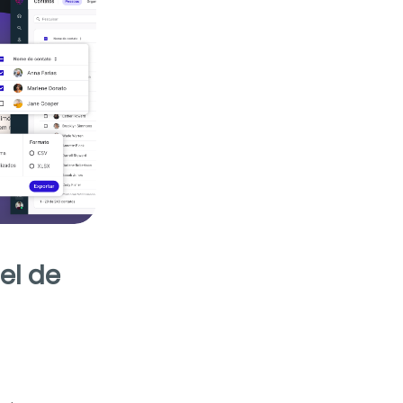
el de