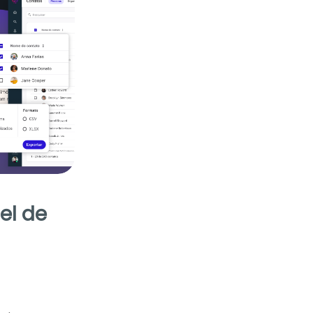
el de