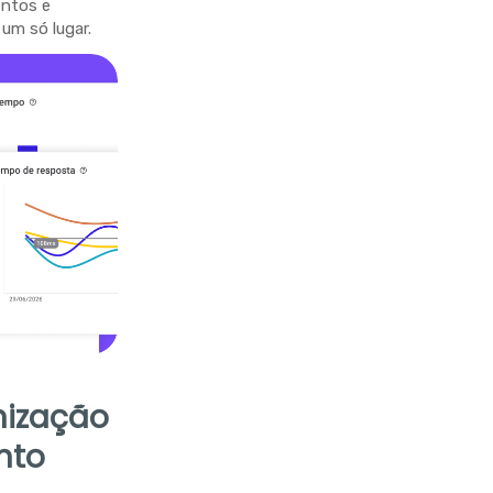
entos e
um só lugar.
nização
nto