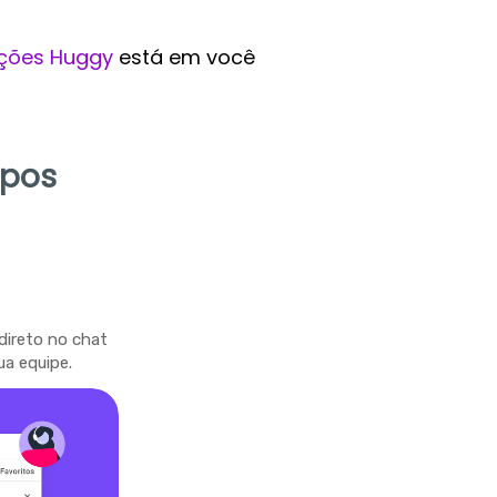
ções Huggy
está em você
mpos
direto no chat
ua equipe.