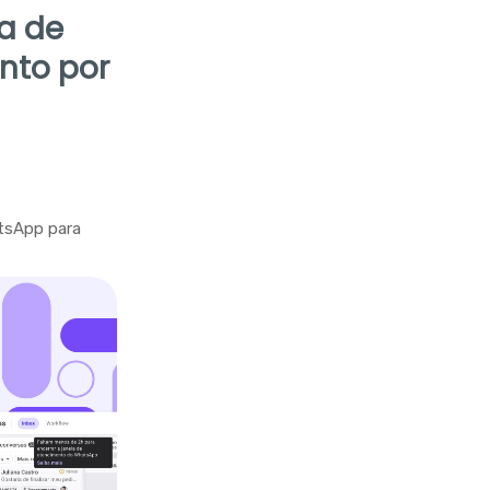
la de
nto por
tsApp para