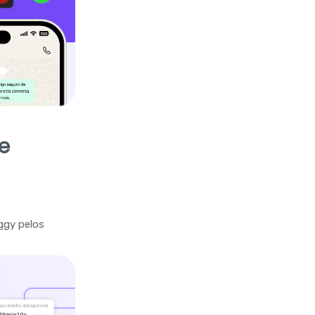
e
ggy pelos