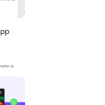
App
mpliar as