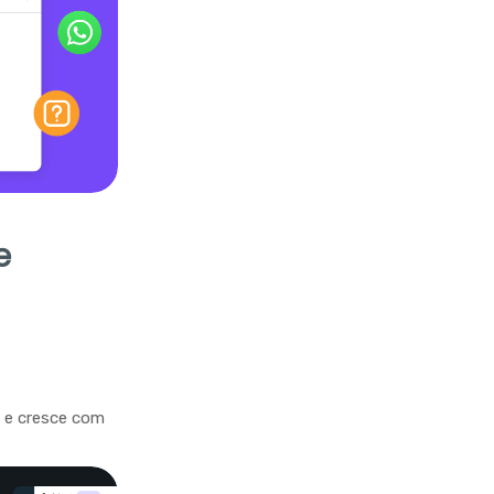
e
a e cresce com