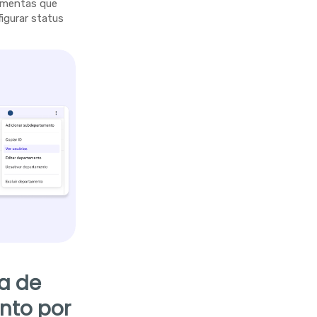
ramentas que
figurar status
la de
nto por