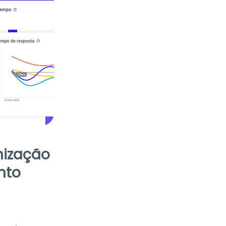
nização
nto