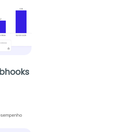
ebhooks
desempenho