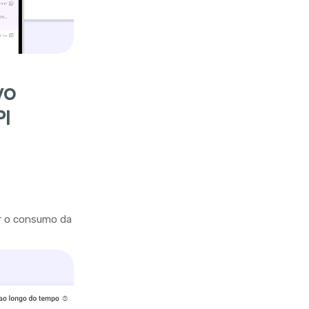
vo
PI
r o consumo da