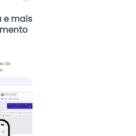
 e mais
imento
ão da
o.