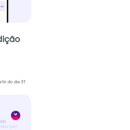
dição
tir do dia 31