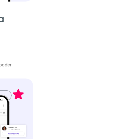
a
 poder