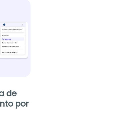
la de
nto por