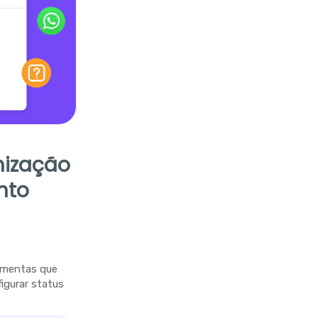
nização
nto
ramentas que
figurar status