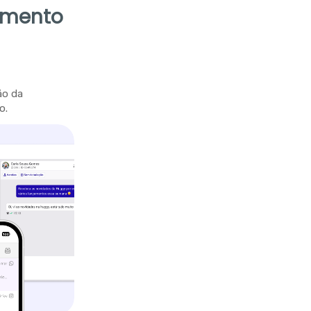
imento
ão da
o.