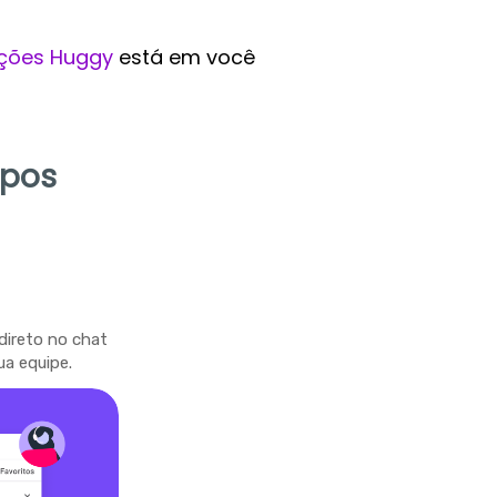
ções Huggy
está em você
mpos
direto no chat
ua equipe.