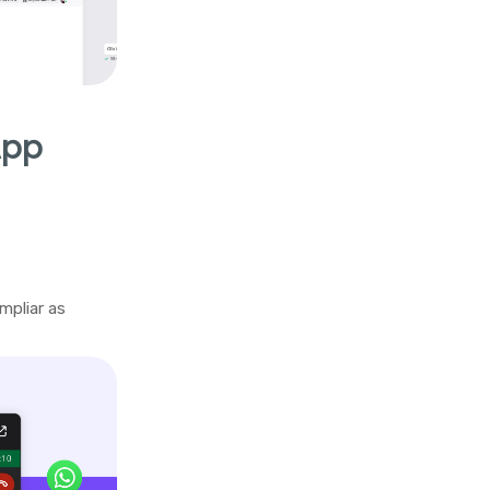
App
mpliar as