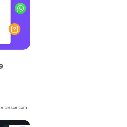
e
a e cresce com