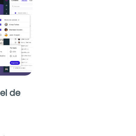
el de