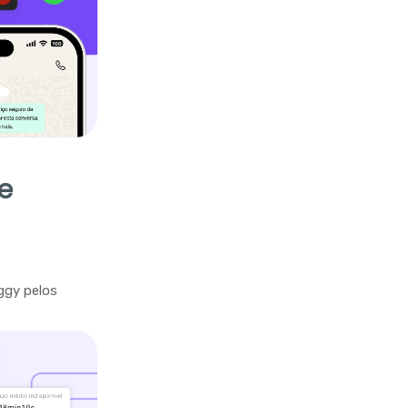
e
ggy pelos