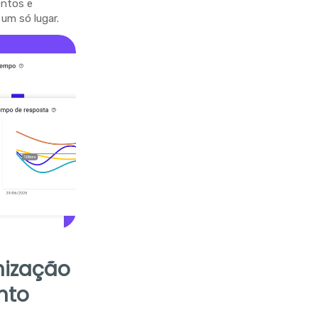
entos e
um só lugar.
nização
nto