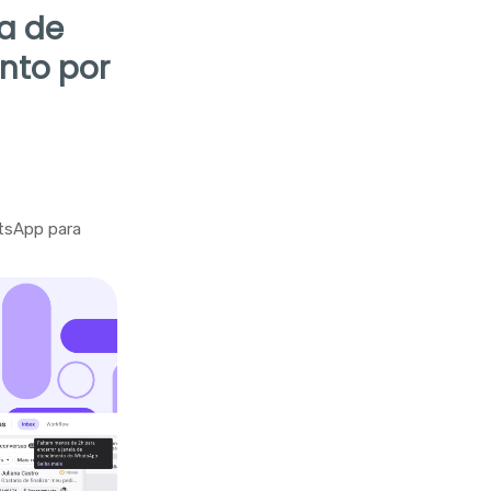
la de
nto por
tsApp para