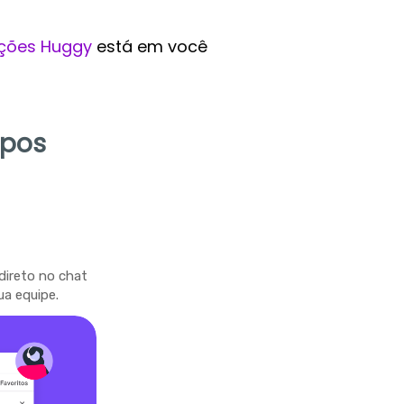
ções Huggy
está em você
mpos
direto no chat
ua equipe.