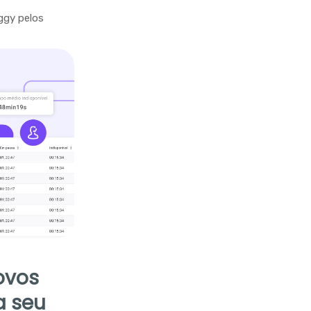
ggy pelos
ovos
a seu