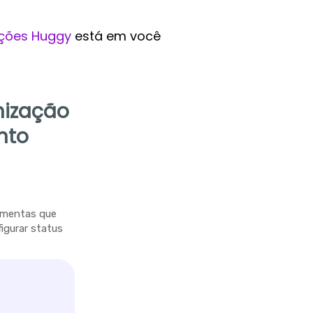
ções Huggy
está em você
nização
nto
ramentas que
figurar status