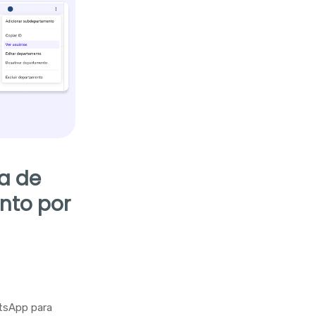
la de
nto por
tsApp para