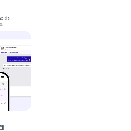
ão da
o.
a