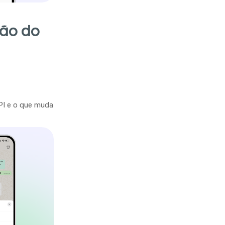
ção do
PI e o que muda