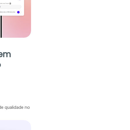
 em
o
de qualidade no