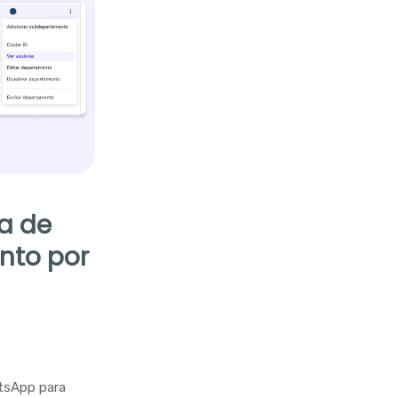
la de
nto por
tsApp para