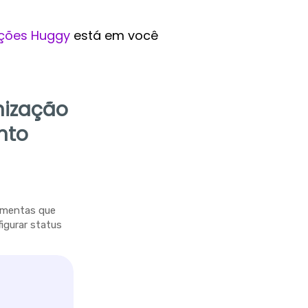
ções Huggy
está em você
nização
nto
ramentas que
figurar status