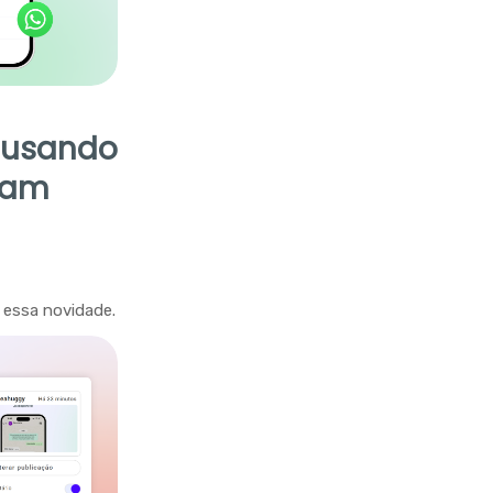
s usando
ram
 essa novidade.