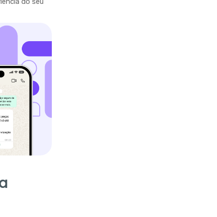
riência do seu
ra