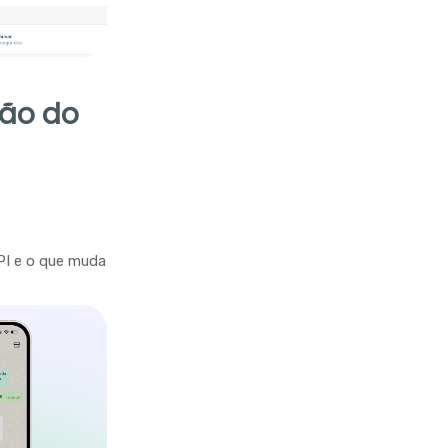
ção do
PI e o que muda