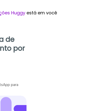
ções Huggy
está em você
la de
nto por
tsApp para