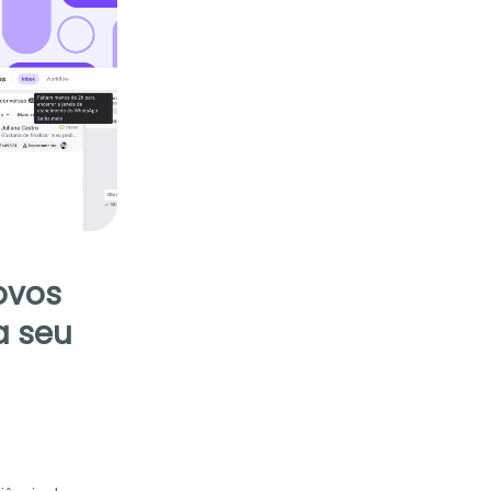
ovos
a seu