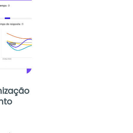
nização
nto