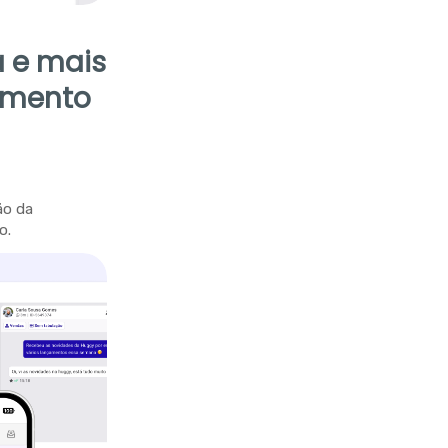
 e mais
imento
ão da
o.