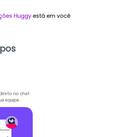
ções Huggy
está em você
mpos
direto no chat
ua equipe.