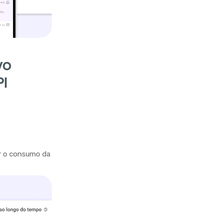
vo
PI
r o consumo da