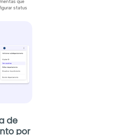
ramentas que
figurar status
la de
nto por