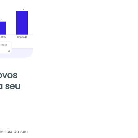
ovos
a seu
riência do seu